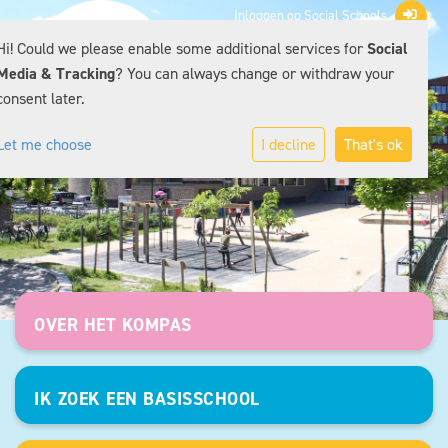
Inloggen op Social Schools
Hi! Could we please enable some additional services for
Social
Media & Tracking
? You can always change or withdraw your
consent later.
Let me choose
I decline
That's ok
OVER HET KOMPAS
IK ZOEK EEN BASISSCHOOL